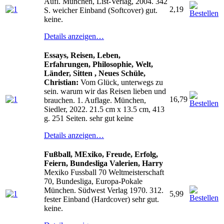
Aufl. München, List-Verlag, 2004. 342
2,19
S. weicher Einband (Softcover) gut.
keine.
Details anzeigen…
Essays, Reisen, Leben,
Erfahrungen, Philosophie, Welt,
Länder, Sitten , Neues
Schüle,
Christian:
Vom Glück, unterwegs zu
sein. warum wir das Reisen lieben und
16,79
brauchen. 1. Auflage. München,
Siedler, 2022. 21.5 cm x 13.5 cm, 413
g. 251 Seiten. sehr gut keine
Details anzeigen…
Fußball, MExiko, Freude, Erfolg,
Feiern, Bundesliga
Valerien, Harry
Mexiko Fussball 70 Weltmeisterschaft
70, Bundesliga, Europa-Pokale
München. Südwest Verlag 1970. 312.
5,99
fester Einband (Hardcover) sehr gut.
keine.