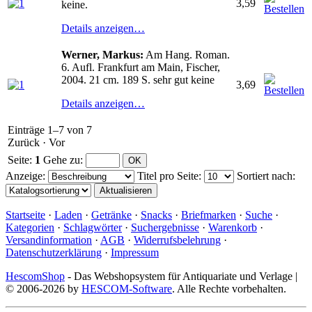
3,59
keine.
Details anzeigen…
Werner, Markus:
Am Hang. Roman.
6. Aufl. Frankfurt am Main, Fischer,
2004. 21 cm. 189 S. sehr gut keine
3,69
Details anzeigen…
Einträge 1–7 von 7
Zurück
·
Vor
Seite:
1
Gehe zu
:
Anzeige
:
Titel pro Seite
:
Sortiert nach
:
Startseite
·
Laden
·
Getränke
·
Snacks
·
Briefmarken
·
Suche
·
Kategorien
·
Schlagwörter
·
Suchergebnisse
·
Warenkorb
·
Versandinformation
·
AGB
·
Widerrufsbelehrung
·
Datenschutzerklärung
·
Impressum
HescomShop
- Das Webshopsystem für Antiquariate und Verlage |
© 2006-2026 by
HESCOM-Software
. Alle Rechte vorbehalten.