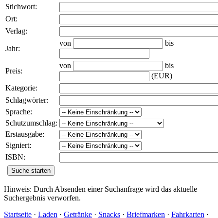
Stichwort
:
Ort
:
Verlag
:
von
bis
Jahr
:
von
bis
Preis
:
(EUR)
Kategorie
:
Schlagwörter
:
Sprache
:
Schutzumschlag
:
Erstausgabe
:
Signiert
:
ISBN
:
Hinweis: Durch Absenden einer Suchanfrage wird das aktuelle
Suchergebnis verworfen.
Startseite
·
Laden
·
Getränke
·
Snacks
·
Briefmarken
·
Fahrkarten
·