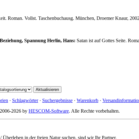
keit. Roman. Vollst. Taschenbuchausg. München, Droemer Knaur, 2002.
, Beziehung, Spannung
Herlin, Hans:
Satan ist auf Gottes Seite. Rom
rien
·
Schlagwörter
·
Suchergebnisse
·
Warenkorb
·
Versandinformatio
© 2006-2026 by
HESCOM-Software
. Alle Rechte vorbehalten.
berleben in der freien Natur suchen, sind wir Ihr Partner.