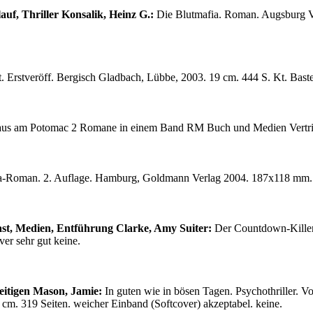
auf, Thriller
Konsalik, Heinz G.:
Die Blutmafia. Roman. Augsburg V
 Dt. Erstveröff. Bergisch Gladbach, Lübbe, 2003. 19 cm. 444 S. Kt. Ba
us am Potomac 2 Romane in einem Band RM Buch und Medien Vertr
ta-Roman. 2. Auflage. Hamburg, Goldmann Verlag 2004. 187x118 mm.
ast, Medien, Entführung
Clarke, Amy Suiter:
Der Countdown-Killer. 
r sehr gut keine.
eitigen
Mason, Jamie:
In guten wie in bösen Tagen. Psychothriller. V
cm. 319 Seiten. weicher Einband (Softcover) akzeptabel. keine.