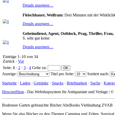
Details anzeigen…
Fleischhauer, Wolfram:
Drei Minuten mit der Wirklich
Details anzeigen…
Geheimdienst, Agent, Ostblock, Prag, Thriller, Frau
S. sehr gut keine
Details anzeigen…
Einträge 1–10 von 34
Zurück
·
Vor
Seite:
1
·
2
·
3
·
4
Gehe zu
:
Anzeige
:
Titel pro Seite
:
Sortiert nach
:
Startseite
·
Laden
·
Getränke
·
Snacks
·
Briefmarken
·
Suche
·
Katego
HescomShop
- Das Webshopsystem für Antiquariate und Verlage | 
Bodensee Garten gebrauchte Bücher AbeBooks Viehhaltung ZVAB
Wenn Sie also Bücher zu den Themen Camping und Zelten, Survival / Ü