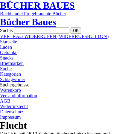
BÜCHER
BAUES
Buchhandel
für
gebrauchte
Bücher
Bücher Baues
Suche
:
VERTRAG WIDERRUFEN
(
WIDERRUFSBUTTON
)
Startseite
Laden
Getränke
Snacks
Briefmarken
Suche
Kategorien
Schlagwörter
Suchergebnisse
Warenkorb
Versandinformation
AGB
Widerrufsrecht
Datenschutz
Impressum
Flucht
Die Liste enthält 10 Einträge. Suchergebnisse löschen und