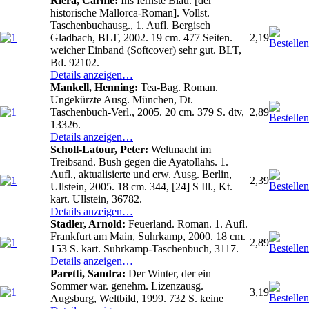
Riera, Carme:
Ins fernste Blau. [der
historische Mallorca-Roman]. Vollst.
Taschenbuchausg., 1. Aufl. Bergisch
Gladbach, BLT, 2002. 19 cm. 477 Seiten.
2,19
weicher Einband (Softcover) sehr gut. BLT,
Bd. 92102.
Details anzeigen…
Mankell, Henning:
Tea-Bag. Roman.
Ungekürzte Ausg. München, Dt.
Taschenbuch-Verl., 2005. 20 cm. 379 S. dtv,
2,89
13326.
Details anzeigen…
Scholl-Latour, Peter:
Weltmacht im
Treibsand. Bush gegen die Ayatollahs. 1.
Aufl., aktualisierte und erw. Ausg. Berlin,
2,39
Ullstein, 2005. 18 cm. 344, [24] S Ill., Kt.
kart. Ullstein, 36782.
Details anzeigen…
Stadler, Arnold:
Feuerland. Roman. 1. Aufl.
Frankfurt am Main, Suhrkamp, 2000. 18 cm.
2,89
153 S. kart. Suhrkamp-Taschenbuch, 3117.
Details anzeigen…
Paretti, Sandra:
Der Winter, der ein
Sommer war. genehm. Lizenzausg.
3,19
Augsburg, Weltbild, 1999. 732 S. keine