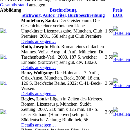
Gesamtbestand
anzeigen.
Abbildung
Beschreibung
Preis
Stichwort, Autor, Titel, Buchbeschreibung
EUR
Montefiore, Santa:
Der Geisterbaum. Die
Geschichte einer verbotenen Liebe.
Ungekürzte Lizenzausgabe. München, Club
1,69
Premiere, 2001. 558 sehr gut Club Premiere
Details anzeigen…
Roth, Joseph:
Hiob. Roman eines einfachen
Mannes. Vollst. Ausg., 4. Aufl. München, Dt.
Taschenbuch-Verl., 2003. 187 S. weicher
3,59
Einband (Softcover) sehr gut. dtv, 13020.
Details anzeigen…
Benz, Wolfgang:
Der Holocaust. 7. Aufl.,
Orig.-Ausg. München, Beck, 2008. 18 cm.
126 S. Beck’sche Reihe, 2022; C.-H.-Beck-
3,59
Wissen.
Details anzeigen…
Begley, Louis:
Lügen in Zeiten des Krieges.
Roman. Lizenzausg. München, Süddt.
Zeitung, 2007. 210 mm x 125 mm. 187 S.
2,99
fester Einband (Hardcover) sehr gut.
Süddeutsche Zeitung; Bibliothek, 56.
Details anzeigen…