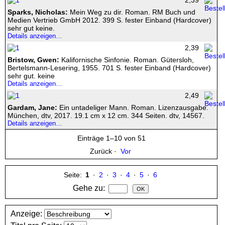
2,39
Sparks, Nicholas:
Mein Weg zu dir. Roman. RM Buch und
Medien Vertrieb GmbH 2012. 399 S. fester Einband (Hardcover)
sehr gut keine.
Details anzeigen…
2,39
Bristow, Gwen:
Kalifornische Sinfonie. Roman. Gütersloh,
Bertelsmann-Lesering, 1955. 701 S. fester Einband (Hardcover)
sehr gut. keine
Details anzeigen…
2,49
Gardam, Jane:
Ein untadeliger Mann. Roman. Lizenzausgabe.
München, dtv, 2017. 19.1 cm x 12 cm. 344 Seiten. dtv, 14567.
Details anzeigen…
Einträge 1–10 von 51
Zurück
·
Vor
Seite:
1
·
2
·
3
·
4
·
5
·
6
Gehe zu
:
Anzeige
: