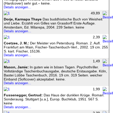
Impressum
(Hardcover) sehr gut.– keine.
Details anzeigen…
49,89
Dorje, Karmapa Thaye
Das buddhistische Buch von Weisheit
und Liebe. Erzählt von Gilles van Grasdorff Erste Auflage.
Amsterdam, Ed. Milarepa, 2004. 239 Seiten. keine
Details anzeigen…
2,39
Coetzee, J. M.:
Der Meister von Petersburg. Roman. 2. Aufl.
Frankfurt am Main, Fischer-Taschenbuch-Verl., 2002. 19 cm. 255
S. kart. Fischer, 15136.
Details anzeigen…
1,49
Mason, Jamie:
In guten wie in bösen Tagen. Psychothriller.
Vollständige Taschenbuchausgabe, deutsche Erstausgabe. Köln,
Bastei Lübbe Taschenbuch, 2016. 19 cm. 319 Seiten. weicher
Einband (Softcover) akzeptabel. keine.
Details anzeigen…
1,99
Fussenegger, Gertrud:
Das Haus der dunklen Krüge. Roman.
Sonderausg. Stuttgart [u.a.], Europ. Buchklub, 1951. 567 S.
keine
Details anzeigen…