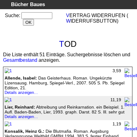
Bücher Baues
Startseite
Suche
:
VERTRAG WIDERRUFEN
(
WIDERRUFSBUTTON
)
Laden
Getränke
Snacks
TOD
Briefmarken
Die Liste enthält 51 Einträge. Suchergebnisse löschen und
Suche
Gesamtbestand
anzeigen.
Kategorien
3,59
Schlagwörter
Allende, Isabel:
Das Geisterhaus. Roman. Ungekürzte
Lizensausg. Hamburg, Spiegel-Verl., 2007. 505 S. Pb. Spiegel
Suchergebnisse
Edition, 21.
Details anzeigen…
Warenkorb
11,19
Versandinformation
Lier, Reinhard:
Abtreibung und Reinkarnation. ein Beispiel. 1.
AGB
Aufl. Baden-Baden, Lier, 1993. graph. Darst. 82 S. Ill. sehr gut
Details anzeigen…
Widerrufsrecht
1,19
Datenschutz
Konsalik, Heinz G.:
Die Blutmafia. Roman. Augsburg
Verlagsgruppe Weltbild GMBH 1994. 383 S. fester Einband