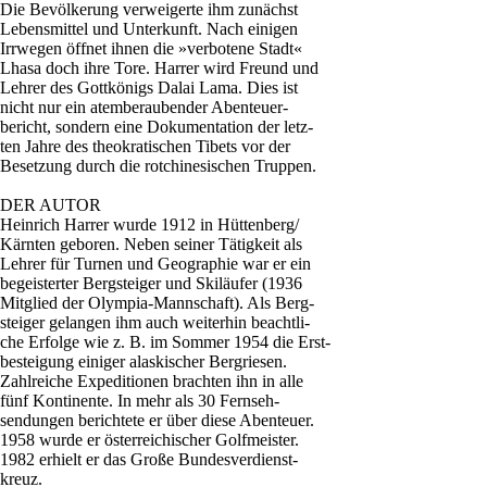
Die Bevölkerung verweigerte ihm zunächst
Lebensmittel und Unterkunft. Nach einigen
Irrwegen öffnet ihnen die »verbotene Stadt«
Lhasa doch ihre Tore. Harrer wird Freund und
Lehrer des Gottkönigs Dalai Lama. Dies ist
nicht nur ein atemberaubender Abenteuer-
bericht, sondern eine Dokumentation der letz-
ten Jahre des theokratischen Tibets vor der
Besetzung durch die rotchinesischen Truppen.
DER AUTOR
Heinrich Harrer wurde 1912 in Hüttenberg/
Kärnten geboren. Neben seiner Tätigkeit als
Lehrer für Turnen und Geographie war er ein
begeisterter Bergsteiger und Skiläufer (1936
Mitglied der Olympia-Mannschaft). Als Berg-
steiger gelangen ihm auch weiterhin beachtli-
che Erfolge wie z. B. im Sommer 1954 die Erst-
besteigung einiger alaskischer Bergriesen.
Zahlreiche Expeditionen brachten ihn in alle
fünf Kontinente. In mehr als 30 Fernseh-
sendungen berichtete er über diese Abenteuer.
1958 wurde er österreichischer Golfmeister.
1982 erhielt er das Große Bundesverdienst-
kreuz.